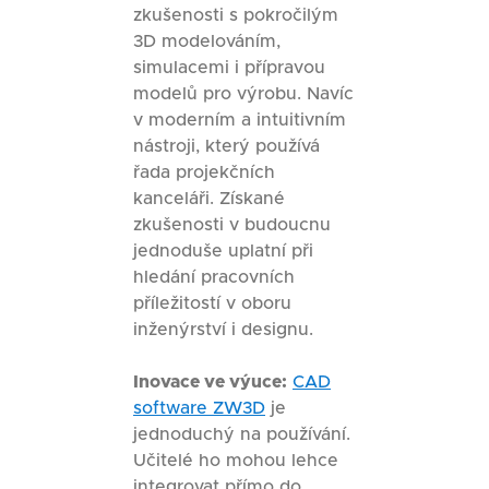
zkušenosti s pokročilým
3D modelováním,
simulacemi i přípravou
modelů pro výrobu. Navíc
v moderním a intuitivním
nástroji, který používá
řada projekčních
kanceláři. Získané
zkušenosti v budoucnu
jednoduše uplatní při
hledání pracovních
příležitostí v oboru
inženýrství i designu.
Inovace ve výuce:
CAD
software ZW3D
je
jednoduchý na používání.
Učitelé ho mohou lehce
integrovat přímo do