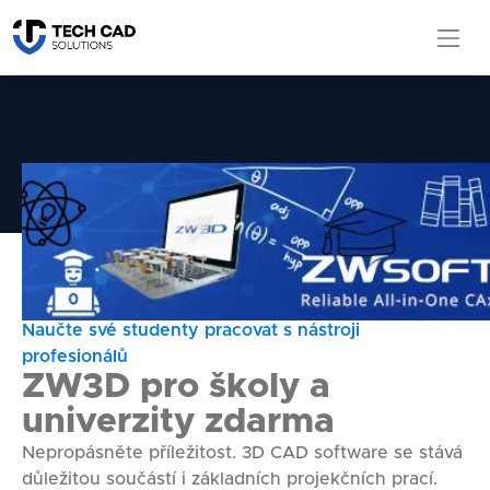
Home
CAD / CAM pro školy
Naučte své studenty pracovat s nástroji
profesionálů
ZW3D pro školy a
univerzity zdarma
Nepropásněte příležitost. 3D CAD software se stává
důležitou součástí i základních projekčních prací.