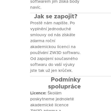
softwarem jim získá body
navíc.
Jak se zapojit?
Prostě nám napište. Po
vyplnění jednoduché
smlouvy od nás získáte
zdarma roční
akademickou licenci na
používání ZW3D softwaru.
Od zapojení současného
softwaru do vaší výuky
jste tak už jen krůček.
Podmínky
spolupráce
Licence:
Školám
poskytneme jednoleté
akademické licence
ZW3D zdarma a