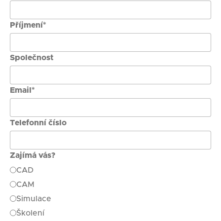
Příjmení*
Společnost
Email*
Telefonní číslo
Zajímá vás?
CAD
CAM
Simulace
Školení