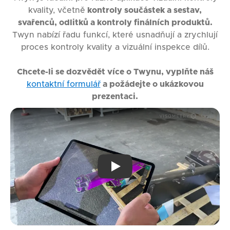
kvality, včetně
kontroly součástek a sestav,
svařenců, odlitků a kontroly finálních produktů.
Twyn nabízí řadu funkcí, které usnadňují a zrychlují
proces kontroly kvality a vizuální inspekce dílů.
Chcete-li se dozvědět více o Twynu, vyplňte náš
kontaktní formulář
a požádejte o ukázkovou
prezentaci.
Play: Incoming Goods Inspec