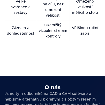
Velké
Omezeno
na dílu, bez
svařence a
velikostí
omezení
sestavy
měřicího stolu
velikostí
Okamžitý
Záznam a
Většinou ruční
vizuální záznam
dohledatelnost
zápis
kontroly
O nás
Jsme tým odborníků na CAD a CAM software a
nabízíme alternativu k drahým a složitým řešením