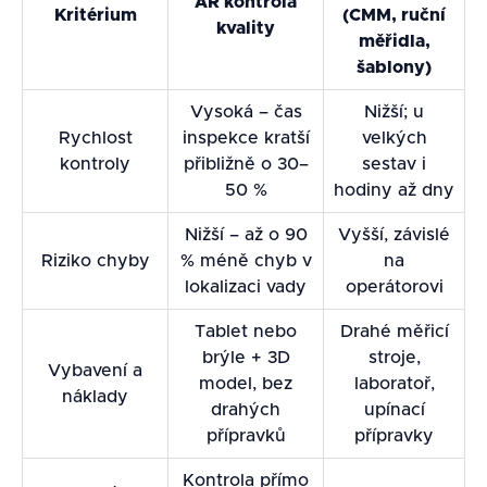
AR kontrola
Kritérium
(CMM, ruční
kvality
měřidla,
šablony)
Vysoká – čas
Nižší; u
Rychlost
inspekce kratší
velkých
kontroly
přibližně o 30–
sestav i
50 %
hodiny až dny
Nižší – až o 90
Vyšší, závislé
Riziko chyby
% méně chyb v
na
lokalizaci vady
operátorovi
Tablet nebo
Drahé měřicí
brýle + 3D
stroje,
Vybavení a
model, bez
laboratoř,
náklady
drahých
upínací
přípravků
přípravky
Kontrola přímo