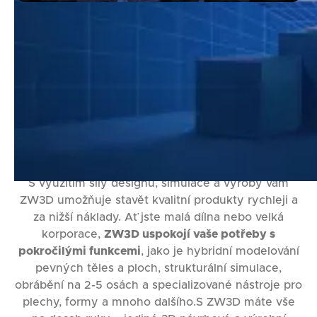
ZW3D - CAD/CAE/CAM
software pro rychlejší 3D
modelování a produkci
Hledáte efektivní způsob, jak přejít od nápadu k
výrobě svých produktů?
ZW3D
je snadno
naučitelným a výkonným 3D
CAD/CAE/CAM
softwarem, který vás provede celým vývojovým
procesem.
S využitím síly designu, simulace a výroby vám
ZW3D umožňuje stavět kvalitní produkty rychleji a
za nižší náklady. Ať jste malá dílna nebo velká
korporace,
ZW3D uspokojí vaše potřeby s
pokročilými funkcemi
, jako je hybridní modelování
pevných těles a ploch, strukturální simulace,
obrábění na 2-5 osách a specializované nástroje pro
plechy, formy a mnoho dalšího.S ZW3D máte vše