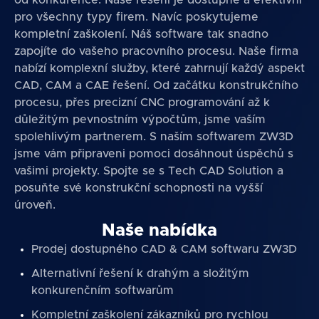
od konkurence. Naše řešení je dostupné a efektivní
pro všechny typy firem. Navíc poskytujeme
kompletní zaškolení. Náš software tak snadno
zapojíte do vašeho pracovního procesu. Naše firma
nabízí komplexní služby, které zahrnují každý aspekt
CAD, CAM a CAE řešení. Od začátku konstrukčního
procesu, přes precizní CNC programování až k
důležitým pevnostním výpočtům, jsme vaším
spolehlivým partnerem. S naším softwarem ZW3D
jsme vám připraveni pomoci dosáhnout úspěchů s
vašimi projekty. Spojte se s Tech CAD Solution a
posuňte své konstrukční schopnosti na vyšší
úroveň.
Naše nabídka
Prodej dostupného CAD & CAM softwaru ZW3D
Alternativní řešení k drahým a složitým
konkurenčním softwarům
Kompletní zaškolení zákazníků pro rychlou