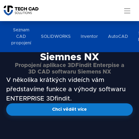
Seznam
CAD
SOLIDWORKS
Inventor
AutoCAD
propojení
Home
3DFindit
Solid Edge
Siemnes NX
Propojení aplikace 3DFindit Enterpise a
3D CAD softwaru Siemens NX
V několika krátkých videích vám
představíme funkce a výhody softwaru
ENTERPRISE 3Dfindit.
Chci vědět více