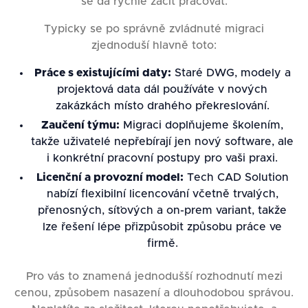
se dá rychle začít pracovat.
Typicky se po správně zvládnuté migraci
zjednoduší hlavně toto:
Práce s existujícími daty:
Staré DWG, modely a
projektová data dál používáte v nových
zakázkách místo drahého překreslování.
Zaučení týmu:
Migraci doplňujeme školením,
takže uživatelé nepřebírají jen nový software, ale
i konkrétní pracovní postupy pro vaši praxi.
Licenční a provozní model:
Tech CAD Solution
nabízí flexibilní licencování včetně trvalých,
přenosných, síťových a on-prem variant, takže
lze řešení lépe přizpůsobit způsobu práce ve
firmě.
Pro vás to znamená jednodušší rozhodnutí mezi
cenou, způsobem nasazení a dlouhodobou správou.