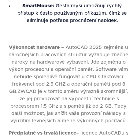
SmartMouse:
Gesta myší umožňují rychlý
přístup k často používaným příkazům, čímž se
eliminuje potřeba procházení nabídek.
Výkonnost hardware
– AutoCAD 2025 zejména u
náročnějších pracovních struktur vyžaduje značné
nároky na hardwarové vybavení. Jde zejména o
výkon procesoru a operační paměť. Software vám
nebude spolehlivě fungovat u CPU s taktovací
frekvencí pod 2,5 GHZ a operační paměti pod 8
GB.ZWCAD je v tomto směru výrazně skromnější,
lze jej provozovat na výpočetní technice s
procesorem 1,5 GHz a s pamětí již od 2 GB. Tedy
další možnost, jak snížit vaše provozní náklady s
využitím levnějších a méně výkonných počítačů.
Předplatné vs trvalá licence
– licence AutoCADu s