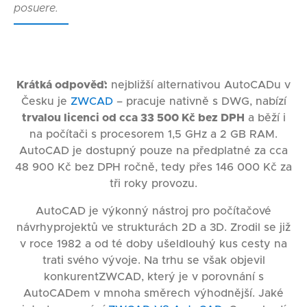
posuere.
Krátká odpověď:
nejbližší alternativou AutoCADu v
Česku je
ZWCAD
– pracuje nativně s DWG, nabízí
trvalou licenci od cca 33 500 Kč bez DPH
a běží i
na počítači s procesorem 1,5 GHz a 2 GB RAM.
AutoCAD je dostupný pouze na předplatné za cca
48 900 Kč bez DPH ročně, tedy přes 146 000 Kč za
tři roky provozu.
AutoCAD je výkonný nástroj pro počítačové
návrhyprojektů ve strukturách 2D a 3D. Zrodil se již
v roce 1982 a od té doby ušeldlouhý kus cesty na
trati svého vývoje. Na trhu se však objevil
konkurentZWCAD, který je v porovnání s
AutoCADem v mnoha směrech výhodnější. Jaké