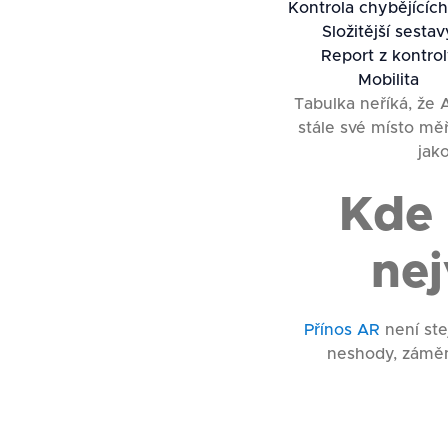
Kontrola chybějících
Složitější sestav
Report z kontro
Mobilita
Tabulka neříká, že
stále své místo mě
jak
Kde 
nej
Přínos AR
není ste
neshody, záměn