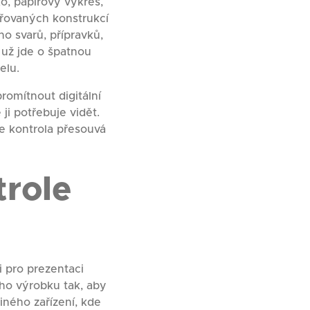
o, papírový výkres,
ařovaných konstrukcí
ho svarů, přípravků,
 už jde o špatnou
elu.
romítnout digitální
ji potřebuje vidět.
e kontrola přesouvá
trole
i pro prezentaci
ého výrobku tak, aby
jiného zařízení, kde