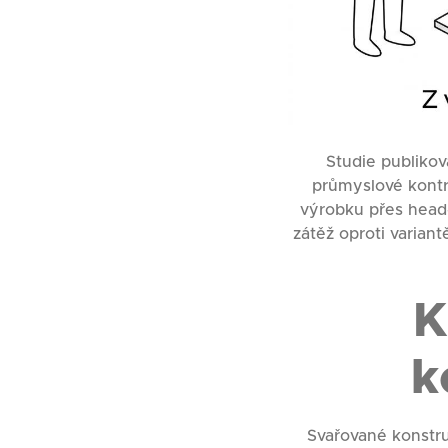
Studie publiko
průmyslové kontr
výrobku přes head-m
zátěž oproti varian
K
k
Svařované konstr