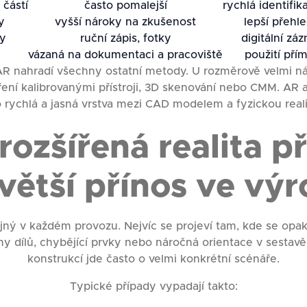
 částí
často pomalejší
rychlá identifi
y
vyšší nároky na zkušenost
lepší přehl
ly
ruční zápis, fotky
digitální zá
vázaná na dokumentaci a pracoviště
použití pří
 AR nahradí všechny ostatní metody. U rozměrově velmi n
ření kalibrovanými přístroji, 3D skenování nebo CMM. AR 
o rychlá a jasná vrstva mezi CAD modelem a fyzickou reali
rozšířená realita př
větší přínos ve vý
jný v každém provozu. Nejvíc se projeví tam, kde se opak
y dílů, chybějící prvky nebo náročná orientace v sestavě
konstrukcí jde často o velmi konkrétní scénáře.
Typické případy vypadají takto: