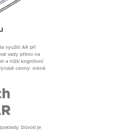
a využití AR při
val vady přímo na
h a nižší kognitivní
e výrobě cenný: méně
ch
AR
poklady. Důvod je