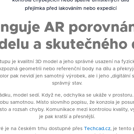
kontrola chybějících nebo špatně umístěných dílů
přejímka před lakováním nebo expedicí
unguje AR porovná
elu a skutečného 
upu je kvalitní 3D model a jeho správné usazení na fyzi
zpozná geometrii nebo referenční body na dílu a překryje
olor pak nevidí jen samotný výrobek, ale i jeho „digitální s
správný stav.
ádku, model sedí. Když ne, odchylka se ukáže v prostoru
robu samotnou. Místo slovního popisu, že konzola je posun
sto a rozsah chyby. Komunikace mezi kontrolou kvality, v
je pak kratší a přesnější.
ré je na českém trhu dostupné přes
Techcad.cz
, je tento