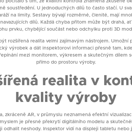
o počítalo s tím, že kvalitní kontrola znamená zkušené ok
ně soustředění. U jednoduchých dílů to často stačí. U sv
aráží na limity. Sestavy bývají rozměrné, členité, mají mno
 navazujících dílů. Každá chyba přitom může být drahá, ať
ohu prvku, chybějící součást nebo odchylku proti 3D mod
být rozšířená realita velmi zajímavým nástrojem. Umožní p
cký výrobek a dát inspektorovi informaci přesně tam, kde 
řepínání mezi monitorem, výkresem a skutečným dílem s
přímo do prostoru výroby.
ířená realita v kon
kvality výroby
ta, zkráceně AR, v průmyslu neznamená efektní vizualizac
smyslem je přesné překrytí digitálního modelu a skutečn
 odhalit neshody. Inspektor vidí na displeji tabletu nebo 