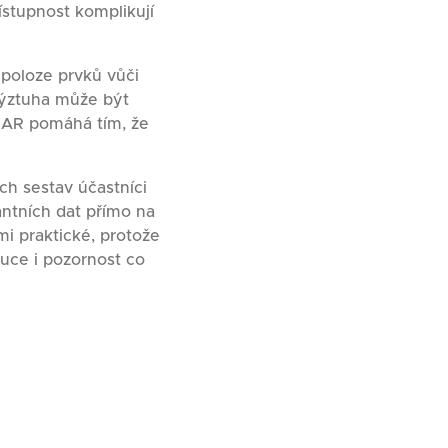
ístupnost komplikují
 poloze prvků vůči
Výztuha může být
 AR pomáhá tím, že
ch sestav účastníci
antních dat přímo na
mi praktické, protože
ruce i pozornost co