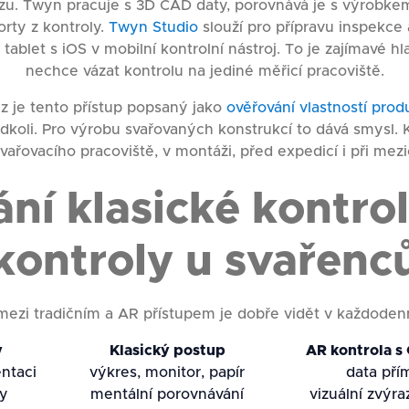
zu. Twyn pracuje s 3D CAD daty, porovnává je s výrobke
porty z kontroly.
Twyn Studio
slouží pro přípravu inspekce 
ablet s iOS v mobilní kontrolní nástroj. To je zajímavé h
nechce vázat kontrolu na jediné měřicí pracoviště.
 je tento přístup popsaný jako
ověřování vlastností pro
dkoli. Pro výrobu svařovaných konstrukcí to dává smysl.
vařovacího pracoviště, v montáži, před expedicí i při mezi
ní klasické kontro
kontroly u svařenc
mezi tradičním a AR přístupem je dobře vidět v každodenn
y
Klasický postup
AR kontrola s
ntaci
výkres, monitor, papír
data pří
y
mentální porovnávání
vizuální zvýr