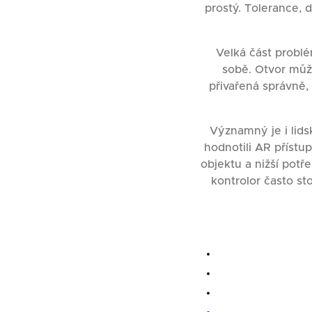
prostý. Tolerance, 
Velká část problé
sobě. Otvor můž
přivařená správně
Významný je i lids
hodnotili AR přístu
objektu a nižší potř
kontrolor často st