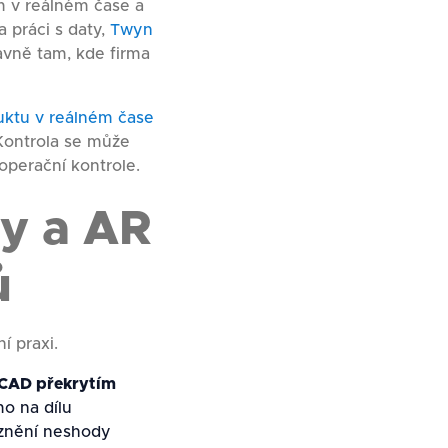
m v reálném čase a
a práci s daty,
Twyn
lavně tam, kde firma
duktu v reálném čase
 Kontrola se může
operační kontrole.
ly a AR
ů
í praxi.
 CAD překrytím
mo na dílu
aznění neshody