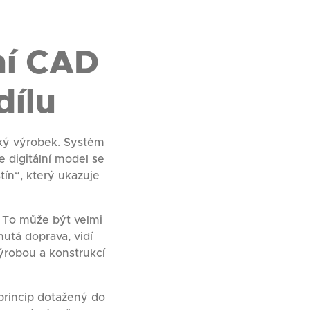
ní CAD
dílu
cký výrobek. Systém
 digitální model se
tín“, který ukazuje
. To může být velmi
utá doprava, vidí
ýrobou a konstrukcí
 princip dotažený do