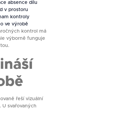
kace absence dílu
ed v prostoru
znam kontroly
mo ve výrobě
áročných kontrol má
ale výborně funguje
tou.
ináší
robě
ovaně řeší vizuální
. U svařovaných