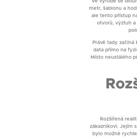
Ve výrobě se dlouh
metr, šablonu a hod
ale tento přístup n
otvorů, výztuh a
pol
Právě tady začíná 
data přímo na fyzi
Místo neustálého p
Rozš
Rozšířená reali
zákazníkovi. Jejím 
bylo možné rychleji