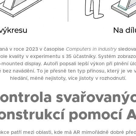
vaná v roce 2023 v časopise
Computers in Industry
sledoval
ole kvality v experimentu s 35 účastníky. Systém zobrazo
ounted display. Autoři popsali lepší výkon při plnění úlo
tě bez navádění. To je přesně ten typ přínosu, který je v
hledání, méně nejistoty, více jistoty v rozhodnutí.
ontrola svařovaný
onstrukcí pomocí 
ukce patří mezi oblasti, kde má AR mimořádně dobré před