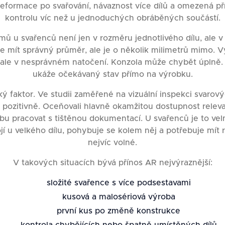
deformace po svařování, návaznost více dílů a omezená př
kontrolu víc než u jednoduchých obráběných součástí.
mů u svařenců není jen v rozměru jednotlivého dílu, ale v
e mít správný průměr, ale je o několik milimetrů mimo. 
, ale v nesprávném natočení. Konzola může chybět úplně.
ukáže očekávaný stav přímo na výrobku.
ký faktor. Ve studii zaměřené na vizuální inspekci svarový
p pozitivně. Oceňovali hlavně okamžitou dostupnost relev
ebu pracovat s tištěnou dokumentací. U svařenců je to vel
ojí u velkého dílu, pohybuje se kolem něj a potřebuje mít 
nejvíc volné.
V takových situacích bývá přínos AR nejvýraznější:
složité svařence s více podsestavami
kusová a malosériová výroba
první kus po změně konstrukce