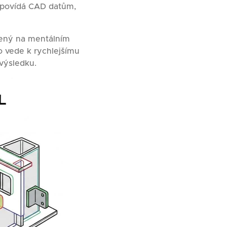
odpovídá CAD datům,
ožený na mentálním
o vede k rychlejšímu
výsledku.