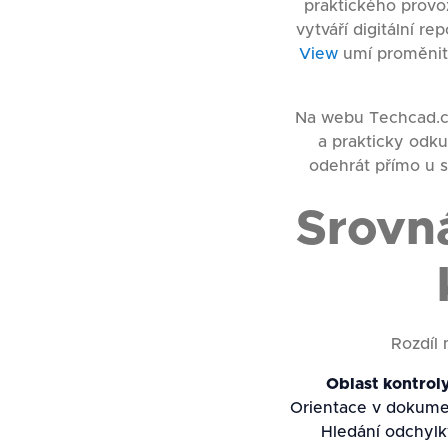
praktického provo
vytváří digitální re
View
umí proměnit t
Na webu Techcad.cz
a prakticky odku
odehrát přímo u s
Srovná
Rozdíl 
Oblast kontrol
Orientace v dokume
Hledání odchylk