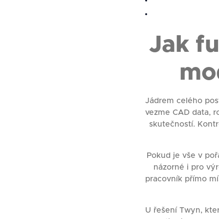
Jak f
mod
Jádrem celého post
vezme CAD data, ro
skutečností. Kontr
Pokud je vše v poř
názorné i pro vý
pracovník přímo mí
U řešení Twyn, kte