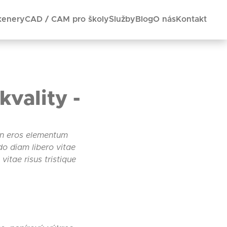
kenery
CAD / CAM pro školy
Služby
Blog
O nás
Kontakt
kvality -
 in eros elementum
do diam libero vitae
itae risus tristique