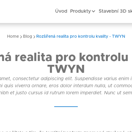
Úvod
Produkty
Stavební 3D s
Home
Blog
Rozšířená realita pro kontrolu kvality - TWYN
á realita pro kontrolu 
TWYN
amet, consectetur adipiscing elit. Suspendisse varius enim
 mi quis viverra ornare, eros dolor interdum nulla, ut commo
ibh et justo cursus id rutrum lorem imperdiet. Nunc ut sem v