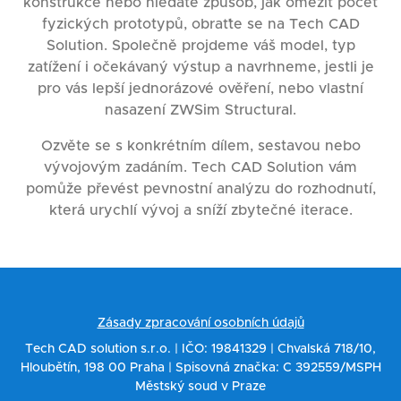
konstrukce nebo hledáte způsob, jak omezit počet
fyzických prototypů, obraťte se na Tech CAD
Solution. Společně projdeme váš model, typ
zatížení i očekávaný výstup a navrhneme, jestli je
pro vás lepší jednorázové ověření, nebo vlastní
nasazení ZWSim Structural.
Ozvěte se s konkrétním dílem, sestavou nebo
vývojovým zadáním. Tech CAD Solution vám
pomůže převést pevnostní analýzu do rozhodnutí,
která urychlí vývoj a sníží zbytečné iterace.
Zásady zpracování osobních údajů
Tech CAD solution s.r.o. | IČO: 19841329 | Chvalská 718/10,
Hloubětín, 198 00 Praha | Spisovná značka: C 392559/MSPH
Městský soud v Praze