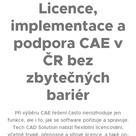
Licence,
implementace a
podpora CAE v
ČR bez
zbytečných
bariér
Při výběru CAE řešení často nerozhoduje jen
funkce, ale i to, jak se software pořizuje a spravuje.
Tech CAD Solution nabízí flexibilní licencování,
včetně trvalé, přenosné a síťové licence, a také on-