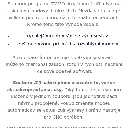
Soubory programu ZW3D díky tomu šetří místo na
disku a v cloudových úložištích. Nezdá se to, ale při
velkém počtu souborů už je to znát i na penězích.
Kromě toho tato výhoda vede k:
rychlejšímu otevírání velkých sestav
lepšímu výkonu při práci s rozsáhlými modely
Pokud vaše firma pracuje s velkými sestavami,
může to znamenat zásadní rozdíl v rychlosti načítání
i celkové odezvě softwaru.
Soubory .Z3 nabízí plnou asociativitu, vše se
aktualizuje automaticky.
Díky tomu, že je všechno
uloženo v jednom souboru, jsou jednotlivé části
návrhu propojené. Pokud změníte model,
automaticky se aktualizují výkresy i dráhy nástroje
pro CNC obrábění.