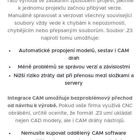
Tato výhoda se zásadním způsobem projeví, jakmile
k jednomu projektu začnou přibývat verze.
Manuálně spravovat a verzovat všechny související
soubory vždy vede k chybám k nepozornosti,
chybějícím nebo přepsaným souborům. Soubor .Z3
naproti tomu umožňuje:
Automatické propojení modelů, sestav i CAM
drah
Méně problémů se správou verzí a závislostmi
Nižší riziko ztráty dat při přenosu mezi složkami a
servery
Integrace CAM umožňuje bezproblémový přechod
od návrhu k výrobě.
Pokud vaše firma využívá CNC
obrábění, určitě oceníte, že formát .Z3 umí ukládat
nejen CAD modely, ale i CAM dráhy nástrojů.
Nemusíte kupovat oddělený CAM software