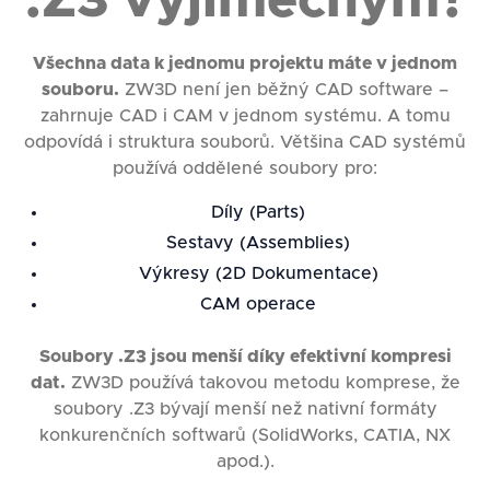
.Z3 výjimečným?
Všechna data k jednomu projektu máte v jednom
souboru.
ZW3D není jen běžný CAD software –
zahrnuje CAD i CAM v jednom systému. A tomu
odpovídá i struktura souborů. Většina CAD systémů
používá oddělené soubory pro:
Díly (Parts)
Sestavy (Assemblies)
Výkresy (2D Dokumentace)
CAM operace
Soubory .Z3 jsou menší díky efektivní kompresi
dat.
ZW3D používá takovou metodu komprese, že
soubory .Z3 bývají menší než nativní formáty
konkurenčních softwarů (SolidWorks, CATIA, NX
apod.).